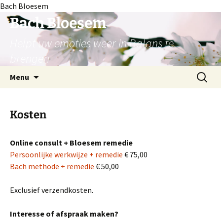
Bach Bloesem
Ga
Bach Bloesem
naar
Helpt uw emoties weer in Balans te
de
inhoud
brengen
Zoeken
Menu
naar:
Kosten
Online consult + Bloesem remedie
Persoonlijke werkwijze + remedie
€ 75,00
Bach methode + remedie
€ 50,00
Exclusief verzendkosten.
Interesse of afspraak maken?