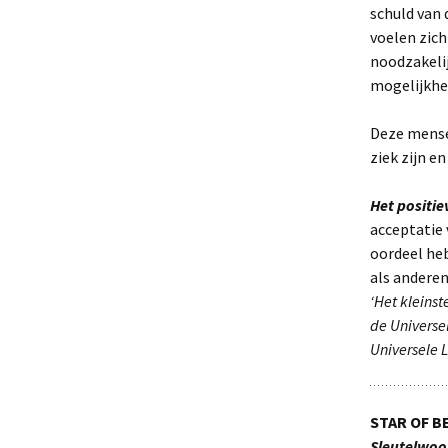
schuld van 
voelen zic
noodzakelij
mogelijkhei
Deze mensen
ziek zijn e
Het positi
acceptatie 
oordeel he
als anderen
‘Het kleinst
de Universe
Universele L
STAR OF 
Sleutelwoo