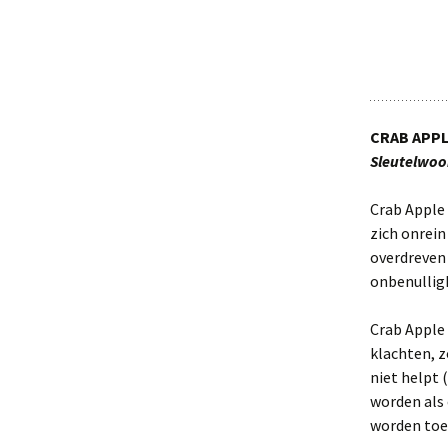
Leef bij de dag
Leven en laten leven
Eenzaamheid
CRAB APP
Vind hoop & geluk
Sleutelwoo
Zorgen overwinnen
Crab Apple 
zich onrei
overdreven 
onbenullig
Crab Apple
klachten, 
niet helpt 
worden als 
worden toe