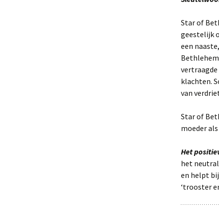
Star of Bet
geestelijk 
een naaste,
Bethlehem d
vertraagde 
klachten. 
van verdriet
Star of Bet
moeder als 
Het positi
het neutral
en helpt bi
‘trooster en