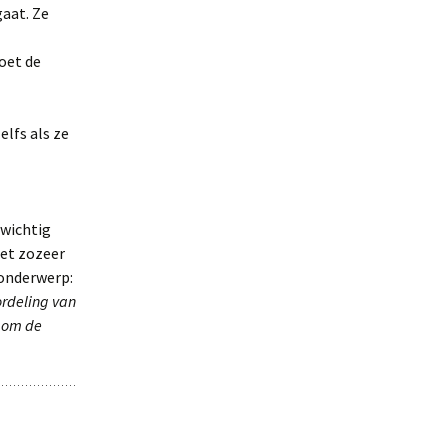
gaat. Ze
oet de
lfs als ze
nwichtig
net zozeer
 onderwerp:
ordeling van
n om de