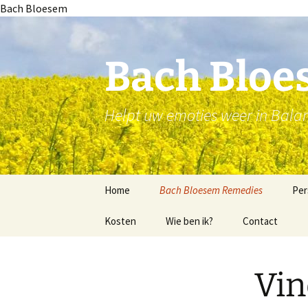
Bach Bloesem
Ga
naar
de
Bach Blo
inhoud
Helpt uw emoties weer in Bala
Home
Bach Bloesem Remedies
Per
Kosten
De juiste Bach Bloesem
Wie ben ik?
Contact
remedie
Blijf bij jezelf
Vin
Ken jezelf