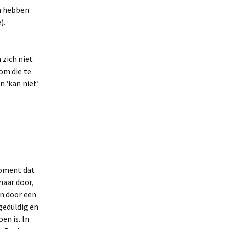
en hebben
).
 zich niet
om die te
n ‘kan niet’
moment dat
maar door,
n door een
geduldig en
en is. In