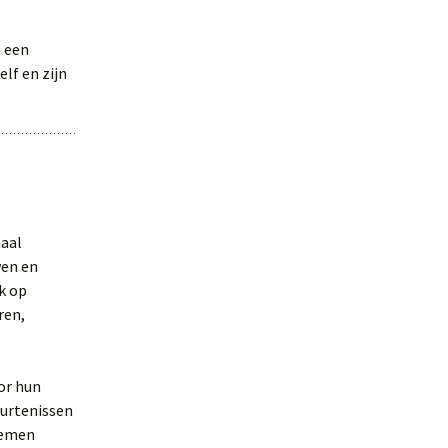
n een
lf en zijn
maal
wen en
k op
ren,
or hun
eurtenissen
 nemen