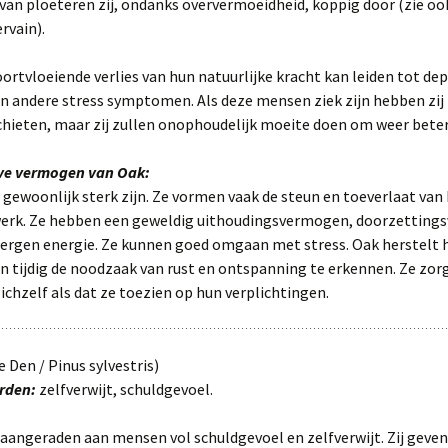
van ploeteren zij, ondanks oververmoeidheid, koppig door (zie oo
rvain).
oortvloeiende verlies van hun natuurlijke kracht kan leiden tot dep
en andere stress symptomen. Als deze mensen ziek zijn hebben zij
chieten, maar zij zullen onophoudelijk moeite doen om weer beter
eve vermogen van Oak:
gewoonlijk sterk zijn. Ze vormen vaak de steun en toeverlaat van 
werk. Ze hebben een geweldig uithoudingsvermogen, doorzetting
bergen energie. Ze kunnen goed omgaan met stress. Oak herstelt 
n tijdig de noodzaak van rust en ontspanning te erkennen. Ze zor
ichzelf als dat ze toezien op hun verplichtingen.
 Den / Pinus sylvestris)
rden:
zelfverwijt, schuldgevoel.
aangeraden aan mensen vol schuldgevoel en zelfverwijt. Zij geven