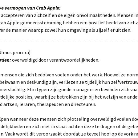
eve vermogen van Crab Apple:
 accepteren van zichzelf en de eigen onvolmaaktheden. Mensen i
Crab Apple gemoedsstemming hebben een positief beeld van zichze
er de manier waarop zowel hun omgeving als zijzelf er uitzien.
 Ulmus procera)
rden:
overweldigd door verantwoordelijkheden.
r mensen die zich bedolven voelen onder het werk. Hoewel ze nor
ekwaam en deskundig zijn, verliezen ze tijdelijk hun zelfvertrou
eerslachtig. Elm typen zijn goede managers en bevinden zich vaa
elijke posities, waarbij ze betrokken zijn bij het welzijn van ande
d artsen, leraren, therapeuten en directeuren.
lpen wanneer deze mensen zich plotseling overweldigd voelen do
elijkheden en zich niet in staat achten deze te dragen of de geb
en. Vaak wordt dit veroorzaakt doordat ze teveel hooi op de vork