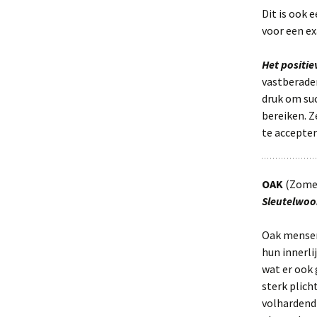
Dit is ook
voor een ex
Het positi
vastberaden
druk om suc
bereiken. Z
te accepter
OAK
(Zomer
Sleutelwoo
Oak mensen
hun innerli
wat er ook
sterk plich
volhardend 