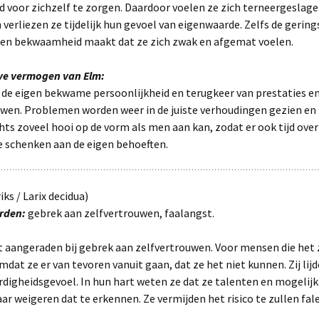
 voor zichzelf te zorgen. Daardoor voelen ze zich terneergeslage
 verliezen ze tijdelijk hun gevoel van eigenwaarde. Zelfs de gering
gen bekwaamheid maakt dat ze zich zwak en afgemat voelen.
eve vermogen van Elm:
 de eigen bekwame persoonlijkheid en terugkeer van prestaties e
uwen. Problemen worden weer in de juiste verhoudingen gezien e
ts zoveel hooi op de vorm als men aan kan, zodat er ook tijd over
e schenken aan de eigen behoeften.
iks / Larix decidua)
rden:
gebrek aan zelfvertrouwen, faalangst.
 aangeraden bij gebrek aan zelfvertrouwen. Voor mensen die het z
dat ze er van tevoren vanuit gaan, dat ze het niet kunnen. Zij lij
digheidsgevoel. In hun hart weten ze dat ze talenten en mogelij
r weigeren dat te erkennen. Ze vermijden het risico te zullen fal