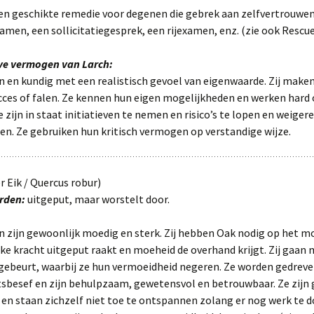
 een geschikte remedie voor degenen die gebrek aan zelfvertrouw
amen, een sollicitatiegesprek, een rijexamen, enz. (zie ook Rescue
eve vermogen van Larch:
 en kundig met een realistisch gevoel van eigenwaarde. Zij maken
ces of falen. Ze kennen hun eigen mogelijkheden en werken hard 
e zijn in staat initiatieven te nemen en risico’s te lopen en weigere
en. Ze gebruiken hun kritisch vermogen op verstandige wijze.
 Eik / Quercus robur)
rden:
uitgeput, maar worstelt door.
 zijn gewoonlijk moedig en sterk. Zij hebben Oak nodig op het 
jke kracht uitgeput raakt en moeheid de overhand krijgt. Zij gaan 
 gebeurt, waarbij ze hun vermoeidheid negeren. Ze worden gedreve
tsbesef en zijn behulpzaam, gewetensvol en betrouwbaar. Ze zijn 
en staan zichzelf niet toe te ontspannen zolang er nog werk te do