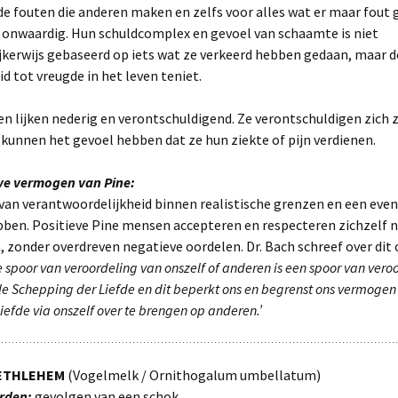
de fouten die anderen maken en zelfs voor alles wat er maar fout 
h onwaardig. Hun schuldcomplex en gevoel van schaamte is niet
kerwijs gebaseerd op iets wat ze verkeerd hebben gedaan, maar d
d tot vreugde in het leven teniet.
 lijken nederig en verontschuldigend. Ze verontschuldigen zich ze
n kunnen het gevoel hebben dat ze hun ziekte of pijn verdienen.
eve vermogen van Pine:
van verantwoordelijkheid binnen realistische grenzen en een eve
bben. Positieve Pine mensen accepteren en respecteren zichzelf 
, zonder overdreven negatieve oordelen. Dr. Bach schreef over dit
e spoor van veroordeling van onszelf of anderen is een spoor van vero
le Schepping der Liefde en dit beperkt ons en begrenst ons vermoge
iefde via onszelf over te brengen op anderen.’
BETHLEHEM
(Vogelmelk / Ornithogalum umbellatum)
rden:
gevolgen van een schok.