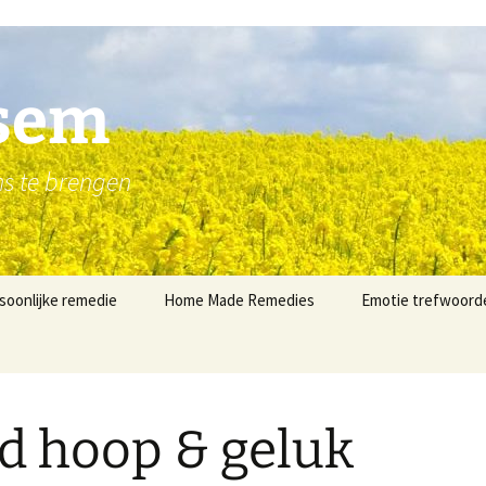
esem
ns te brengen
soonlijke remedie
Home Made Remedies
Emotie trefwoord
d hoop & geluk