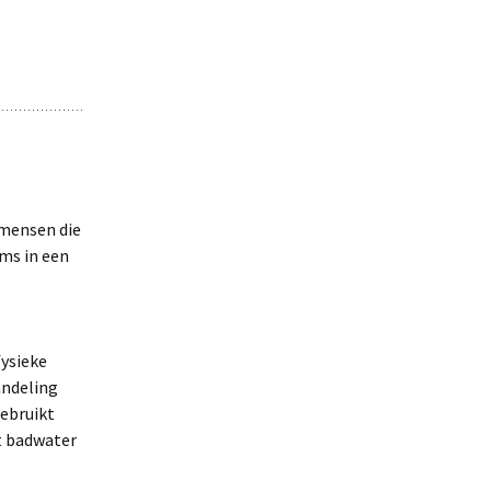
 mensen die
ms in een
ysieke
andeling
gebruikt
et badwater