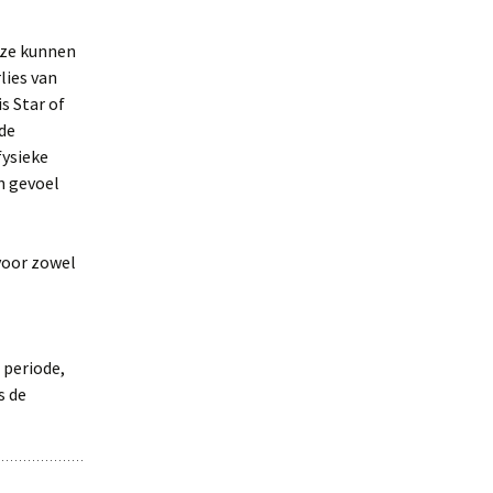
eze kunnen
lies van
s Star of
 de
fysieke
n gevoel
voor zowel
 periode,
s de