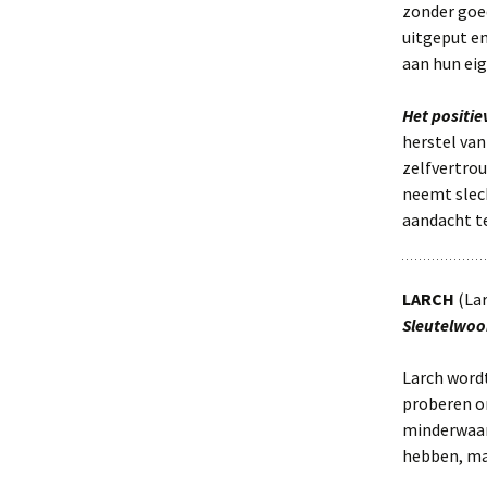
zonder goed
uitgeput en
aan hun ei
Het positi
herstel van
zelfvertro
neemt slech
aandacht t
LARCH
(Lar
Sleutelwoo
Larch wordt
proberen om
minderwaar
hebben, maa