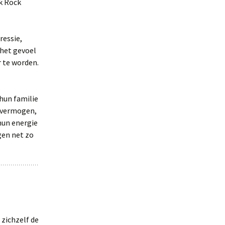
k Rock
ressie,
 het gevoel
 te worden.
hun familie
svermogen,
hun energie
gen net zo
 zichzelf de