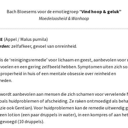
Bach Bloesems voor de emotiegroep “
Vind hoop & geluk”
Moedeloosheid & Wanhoop
LE
(Appel / Malus pumila)
rden:
zelfafkeer, gevoel van onreinheid.
is de ‘reinigingsremedie’ voor lichaam en geest, aanbevolen voor
n voelen en een gering zelfbeeld hebben. Symptomen uiten zich so
properheid in huis of een mentale obsessie over reinheid en
heden.
 wordt aanbevolen aan mensen die zich schamen voor vervelende f
zoals huidproblemen of afscheiding. Ze raken ontmoedigd als beh
(zie ook Gentian). Voor huidproblemen kan de remedie uitwendig 
een lotion (een paar druppels in water), in een kompres of aan h
gevoegd (10 druppels).