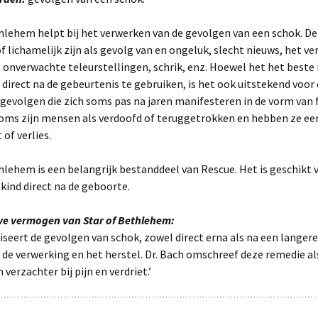
hlehem helpt bij het verwerken van de gevolgen van een schok. D
of lichamelijk zijn als gevolg van en ongeluk, slecht nieuws, het ver
 onverwachte teleurstellingen, schrik, enz. Hoewel het het beste i
irect na de gebeurtenis te gebruiken, is het ook uitstekend voor
gevolgen die zich soms pas na jaren manifesteren in de vorm van 
Soms zijn mensen als verdoofd of teruggetrokken en hebben ze ee
 of verlies.
hlehem is een belangrijk bestanddeel van Rescue. Het is geschikt 
kind direct na de geboorte.
eve vermogen van Star of Bethlehem:
iseert de gevolgen van schok, zowel direct erna als na een langere
j de verwerking en het herstel. Dr. Bach omschreef deze remedie al
 verzachter bij pijn en verdriet.’