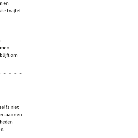
n en
ste twijfel
n
n men
blijft om
elfs niet
den aan een
kheden
en.