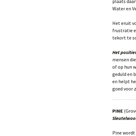
plaats daar
Water en Ve
Het eruit v
frustratie 
tekort te s
Het positi
mensen die 
of op hun 
geduld en 
en helpt he
goed voor z
PINE
(Grove
Sleutelwoo
Pine wordt 