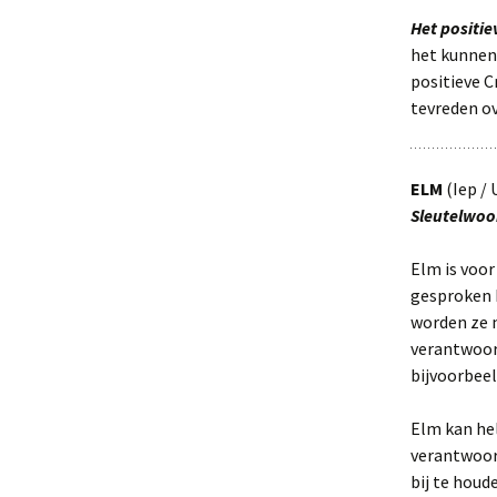
Het positi
het kunnen
positieve 
tevreden ov
ELM
(Iep /
Sleutelwoo
Elm is voo
gesproken b
worden ze n
verantwoord
bijvoorbeel
Elm kan he
verantwoord
bij te houd