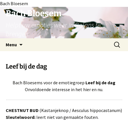
Bach Bloesem
Ga
Bach Bloesem
naar
Helpt uw emoties weer in Balans te
de
inhoud
brengen
Zoeken
Menu
naar:
Leef bij de dag
Bach Bloesems voor de emotiegroep
Leef bij de dag
Onvoldoende interesse in het hier en nu.
CHESTNUT BUD
(Kastanjeknop / Aesculus hippocastanum)
Sleutelwoord
:
leert niet van gemaakte fouten.