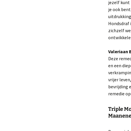
jezelf kunt 
je ook bent
uitdrukking
Hondsdraf i
zichzelf we
ontwikkelen
Valeriaan
Deze remed
en een diep
verkrampin
vrijer leve
bevrijding
remedie op
Triple M
Maanene