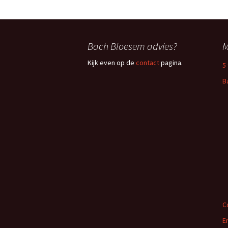
Bach Bloesem advies?
M
Kijk even op de
contact
pagina.
5
B
C
E