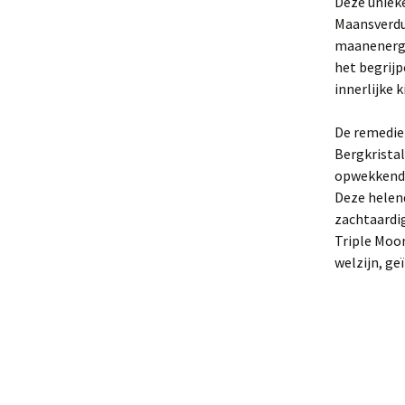
Deze unieke
Maansverdui
maanenergi
het begrijp
innerlijke 
De remedie
Bergkrista
opwekkende,
Deze helen
zachtaardig
Triple Moo
welzijn, ge