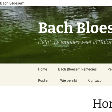
Bach Bloesem
Ga
naar
de
Bach Blo
inhoud
Helpt uw emoties weer in Bala
Home
Bach Bloesem Remedies
Pe
Kosten
De juiste Bach Bloesem
Wie ben ik?
Contact
remedie
Blijf bij jezelf
Ho
Ken jezelf