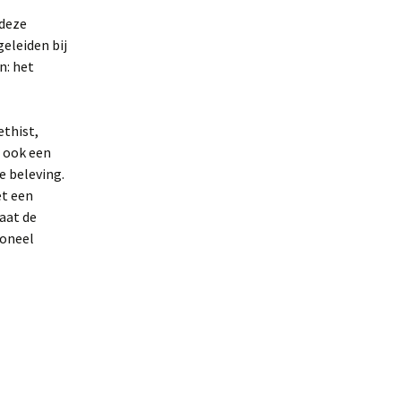
 deze
eleiden bij
n: het
ethist,
r ook een
e beleving.
et een
Laat de
ioneel