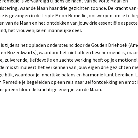
 remedie is vervaardigd tijdens de nacht van de Volle Maan en
stering, waar de Maan haar drie gezichten toonde. De kracht van
e is gevangen in de Triple Moon Remedie, ontworpen om je te beg
en van de Maan en het ontdekken van jouw drie essentiële aspecte
kind, het vrouwelijke en mannelijke deel.
 is tijdens het opladen ondersteund door de Gouden Driehoek (Am
l en Rozenkwarts), waardoor het niet alleen beschermend is, maa
 zuiverende, liefdevolle en zachte werking heeft op je emotionel
de mix stimuleert het verkennen van jouw eigen drie gezichten m
e blik, waardoor je innerlijke balans en harmonie kunt bereiken. 
n Remedie je begeleiden op een reis naar zelfontdekking en emot
ïnspireerd door de krachtige energie van de Maan.