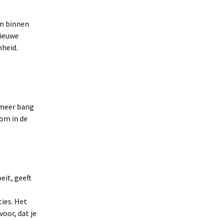
an binnen
nieuwe
nheid.
 meer bang
 om in de
eit, geeft
ies. Het
oor, dat je