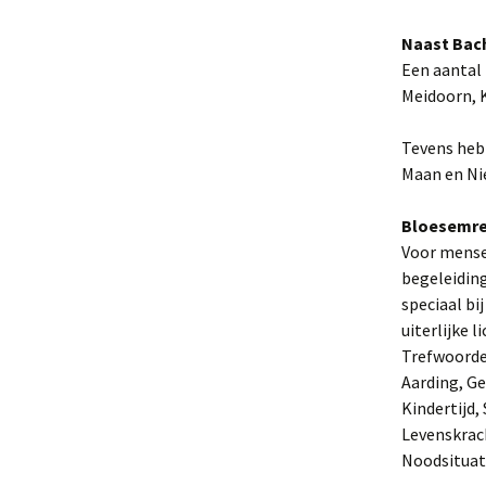
Leef bij de dag
Naast Bac
Een aantal 
Leven en laten leven
Meidoorn, K
Eenzaamheid
Tevens heb 
Vind hoop & geluk
Maan en Ni
Zorgen overwinnen
Bloesemre
Voor mensen
begeleidin
speciaal b
uiterlijke l
Trefwoorde
Aarding, Ge
Kindertijd,
Levenskrac
Noodsituat