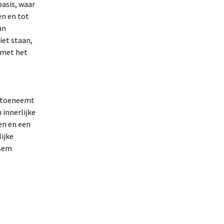
basis, waar
en en tot
an
iet staan,
 met het
g toeneemt
 innerlijke
en en een
lijke
esem