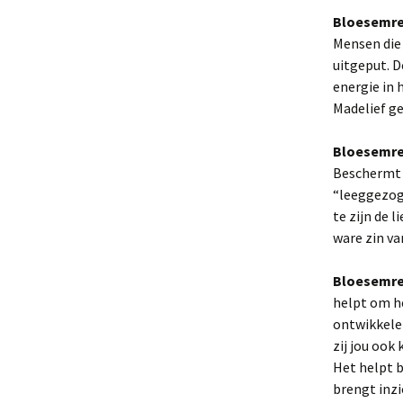
Bloesemre
Mensen die 
uitgeput. D
energie in 
Madelief ge
Bloesemre
Beschermt j
“leeggezoge
te zijn de 
ware zin va
Bloesemre
helpt om he
ontwikkelen
zij jou ook
Het helpt b
brengt inzi