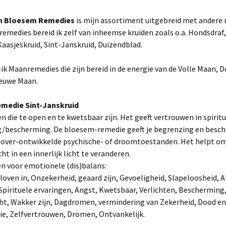
h Bloesem Remedies
is mijn assortiment uitgebreid met andere 
remedies bereid ik zelf van inheemse kruiden zoals o.a. Hondsdraf,
aasjeskruid, Sint-Janskruid, Duizendblad.
ik Maanremedies die zijn bereid in de energie van de Volle Maan, 
euwe Maan.
medie Sint-Janskruid
 die te open en te kwetsbaar zijn. Het geeft vertrouwen in spirit
g/bescherming. De bloesem-remedie geeft je begrenzing en besc
ij over-ontwikkelde psychische- of droomtoestanden. Het helpt o
icht in een innerlijk licht te veranderen.
n voor emotionele (dis)balans:
loven in, Onzekerheid, geaard zijn, Gevoeligheid, Slapeloosheid, A
 Spirituele ervaringen, Angst, Kwetsbaar, Verlichten, Bescherming
ht, Wakker zijn, Dagdromen, vermindering van Zekerheid, Dood en
ie, Zelfvertrouwen, Dromen, Ontvankelijk.