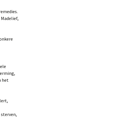
remedies.
 Madelief,
Donkere
uele
herming,
m het
lert,
,
 sterven,