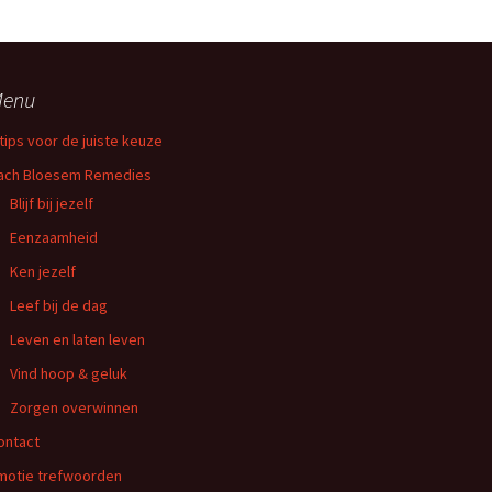
enu
 tips voor de juiste keuze
ach Bloesem Remedies
Blijf bij jezelf
Eenzaamheid
Ken jezelf
Leef bij de dag
Leven en laten leven
Vind hoop & geluk
Zorgen overwinnen
ontact
motie trefwoorden