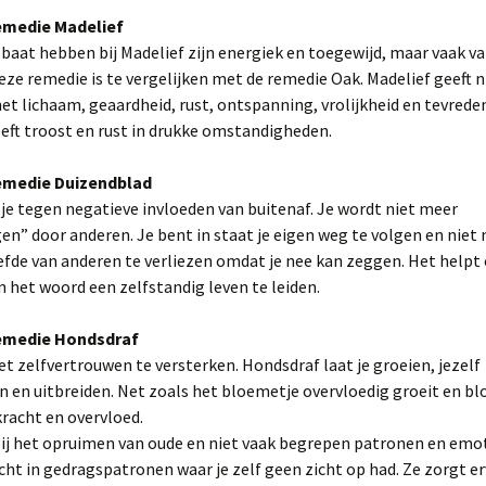
medie Madelief
baat hebben bij Madelief zijn energiek en toegewijd, maar vaak v
eze remedie is te vergelijken met de remedie Oak. Madelief geeft 
het lichaam, geaardheid, rust, ontspanning, vrolijkheid en tevrede
eft troost en rust in drukke omstandigheden.
medie Duizendblad
e tegen negatieve invloeden van buitenaf. Je wordt niet meer
n” door anderen. Je bent in staat je eigen weg te volgen en niet
liefde van anderen te verliezen omdat je nee kan zeggen. Het helpt
n het woord een zelfstandig leven te leiden.
medie Hondsdraf
t zelfvertrouwen te versterken. Hondsdraf laat je groeien, jezelf
 en uitbreiden. Net zoals het bloemetje overvloedig groeit en blo
 kracht en overvloed.
ij het opruimen van oude en niet vaak begrepen patronen en emot
cht in gedragspatronen waar je zelf geen zicht op had. Ze zorgt erv