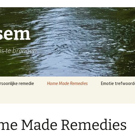
esem
ns te brengen
rsoonlijke remedie
Home Made Remedies
Emotie trefwoord
me Made Remedies